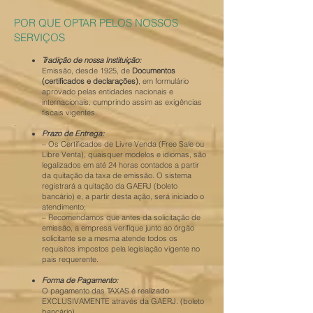
POR QUE OPTAR PELOS NOSSOS
SERVIÇOS
Tradição de nossa Instituição:
Emissão, desde 1925, de
Documentos
(certificados e declarações)
, em formulário
aprovado pelas entidades nacionais e
internacionais, cumprindo assim as exigências
fiscais vigentes.
.
Prazo de Entrega:
– Os Certificados de Livre Venda (Free Sale ou
Libre Venta), quaisquer modelos e idiomas, são
legalizados em até 24 horas contados a partir
da quitação da taxa de emissão. O sistema
registrará a quitação da GAERJ (boleto
bancário) e, a partir desta ação, será iniciado o
atendimento;
– Recomendamos que antes da solicitação de
emissão, a empresa verifique junto ao órgão
solicitante se a mesma atende todos os
requisitos impostos pela legislação vigente no
pais requerente.
Forma de Pagamento:
O pagamento das TAXAS é realizado
EXCLUSIVAMENTE através da GAERJ. (boleto
bancário).