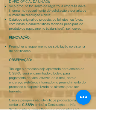
DIÁRIO OFICIAL DA UNIÃO);
Se o produto for isento de registro, a empresa deve
informar no requerimento de solicitação a portaria ou
número da resolução e data;
Catálogo original do produto, ou folhetos, ou fotos,
com vistas e características técnicas principais do
produto ou equipamento (data-sheet), se houver.
RENOVAÇÃO:
Preencher o requerimento de solicitação no sistema
de certificação.
OBSERVAÇÃO:
Tão logo o processo seja aprovado para análise da
CISBRA, será encaminhado o boleto para
pagamento da taxa, através de e-mail, para o
endereço eletrônico informado no preenchimento do
processo e disponibilizado no sistema para ser
baixado.
Caso a pesquisa não identifique produção nacional
similar, a
CISBRA
emitirá a Declaração de Não
Similaridade ou Inexistência e o importador será
notificado. O documento será disponibilizado no
sistema de Certificações.
A Declaração de Não Similaridade ou Inexistência
terá validade de 180 dias, não havendo