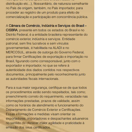
distribuição etc...), fitossanitário, de natureza semelhante
no País de origem, também, no País importador, para
proceder ao registro de um produto para efeito de
comercialização e participação em concorrência pública.
A
Câmara de Comércio, Indústria e Serviços do Brasil –
CISBRA
, presente em todos os estados do Brasil e no
Distrito Federal, é a entidade brasileira representante do
comércio exterior, indústria e serviços. Entidade
patronal, sem fins lucrativos e sem vínculos
governamentais, é habilitada na ALADI e no
MERCOSUL, através de outorga do Governo Federal,
para firmar Certificações de exportação e importação no
Brasil, figurando como corresponsável, junto com o
exportador e importador, no que se refere à
autenticidade dos dados contidos nos respectivos
documentos, principalmente pelo reconhecimento junto
as autoridades fiscais internacionais.
Para a sua maior segurança, certifique-se de que todos
os procedimentos estão sendo respeitados, tais como;
preenchimento correto do requerimento, veracidade nas
informações prestadas, prazos de validade, assim
como os horários de atendimento e funcionamento do
Departamento de Comércio Exterior e Certificações.
Essas informações e medidas visam orientar os
exportadores, importadores e despachantes aduaneiros
no sentido de oferecer maior agilidade e praticidade à
emissão dos seus certificados.