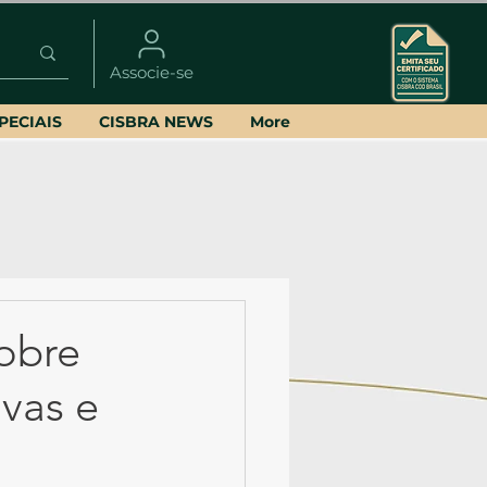
Associe-se
PECIAIS
CISBRA NEWS
More
obre
ivas e