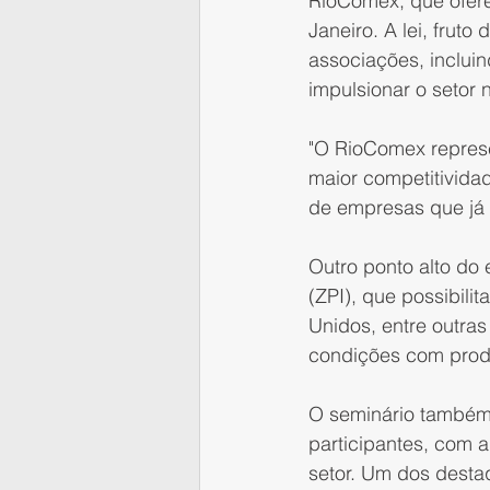
RioComex, que ofere
Janeiro. A lei, frut
associações, inclui
impulsionar o setor 
"O RioComex represe
maior competitividad
de empresas que já 
Outro ponto alto do 
(ZPI), que possibili
Unidos, entre outras
condições com produ
O seminário também 
participantes, com 
setor. Um dos destaq