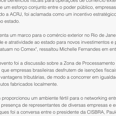
ce benefícios fiscais para operações de comércio exter
o de um esforço conjunto entre o poder público, empresas
ndo a ACRJ, foi aclamada como um incentivo estratégico
no estado.
nta um marco para o comércio exterior no Rio de Janei
e e atratividade ao estado para novos investimentos e p
atuam no Comex", ressaltou Michelle Fernandes em ent
evento foi a discussão sobre a Zona de Processamento I
ta que empresas brasileiras desfrutem de isenções fisca
 vantagens tributárias, de modo a concorrer em iguald
tos fabricados localmente.
proporcionou um ambiente fértil para o networking entr
a presença de representantes de diversas empresas e e
ues foi a conversa entre o presidente da CISBRA, Paulo