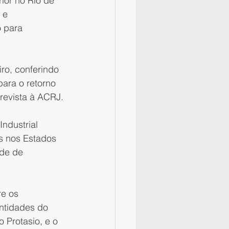
ior no Rio de 
 e 
 para 
ro, conferindo 
ara o retorno 
revista à ACRJ.
ndustrial 
is nos Estados 
ade de 
e os 
ntidades do 
 Protasio, e o 