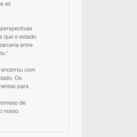
e as 
 perspectivas 
os que o estado 
arceria entre 
to."
" encerrou com 
stado. Os 
mentas para 
romisso de 
o nosso 