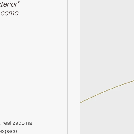
erior" 
l como 
 realizado na 
 espaço 