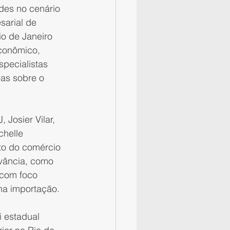
des no cenário 
sarial de 
o de Janeiro 
conômico, 
pecialistas 
as sobre o 
Josier Vilar, 
chelle 
to do comércio 
vância, como 
 com foco 
na importação.
 estadual 