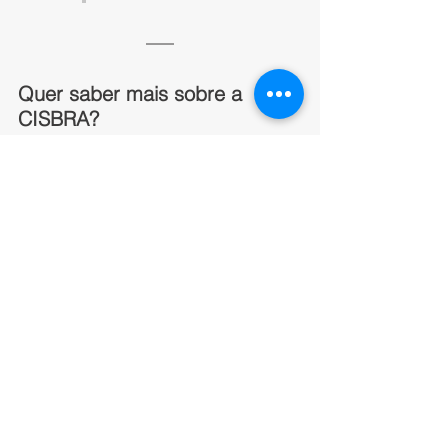
Quer saber mais sobre a 
CISBRA?
Siga nossas redes sociais e fique por 
dentro das principais notícias do 
Comércio Exterior!
Whatsapp
Instagram 
LinkedIn 
Substack 
Ver tudo
Posts recentes