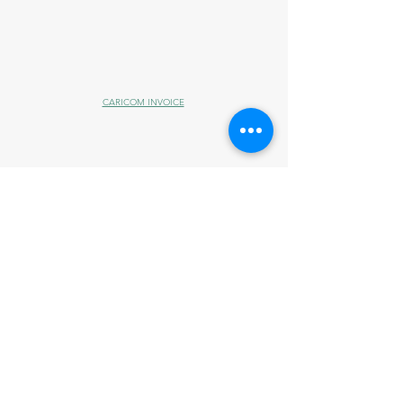
CARICOM INVOICE
Contatos
Telefone:
0800 000 4992
Telefone: +55 21 2252 4100